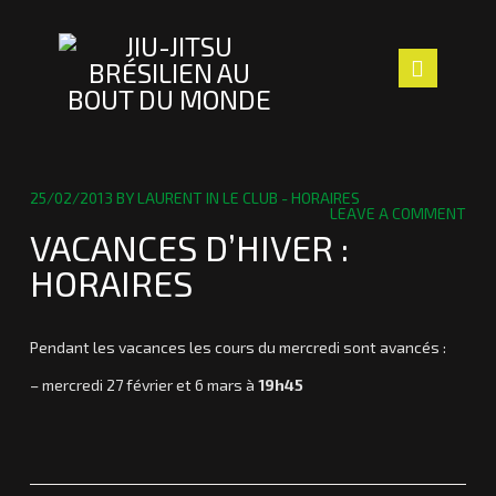
Navig
ACCUEIL
25/02/2013
BY
LAURENT
IN
LE CLUB - HORAIRES
LEAVE A COMMENT
LE CLUB
VACANCES D’HIVER :
HORAIRES
LES PROFS
SECTION ENFANTS
Pendant les vacances les cours du mercredi sont avancés :
ACTUALITÉS
– mercredi 27 février et 6 mars à
19h45
NOUS TROUVER
Laurent
V
a
CONTACT