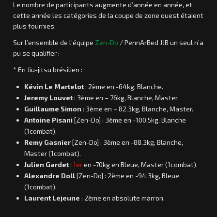
Le nombre de participants augmente d’année en année, et
cette année les catégories de la coupe de zone ouest étaient
plus fournies.
Sur l’ensemble de l’équipe
Zen-Do
/ PennArBed JJB un seul n’a
pu se qualifier :
* En Jiu-jitsu brésilien :
Kévin Le Martelot
: 2ème en -64kg, Blanche.
Jeremy Louvet
: 3ème en – 76kg, Blanche, Master.
Guillaume Simon
: 3ème en – 82.3kg, Blanche, Mas
ter.
Antoine Pisani
[Zen-Do] : 3ème en -100.5kg, Blanche
(1combat).
Remy Gasnier
[Zen-Do] : 3ème en -88.3kg, Blanche,
Master (1combat).
Julien Gardet
:
1er
en -70kg en Bleue, Master (1combat).
Alexandre Doll
[Zen-Do] : 2ème en -94.3kg, Bleue
(1combat).
Laurent Lejeune
: 2ème en absolute marron.