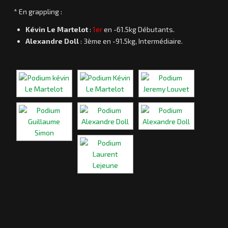
* En grappling :
Kévin Le Martelot
:
1er
en -61.5kg Débutants.
Alexandre Doll
: 3ème en -91.5kg, Intermédiaire.
Laurent
C