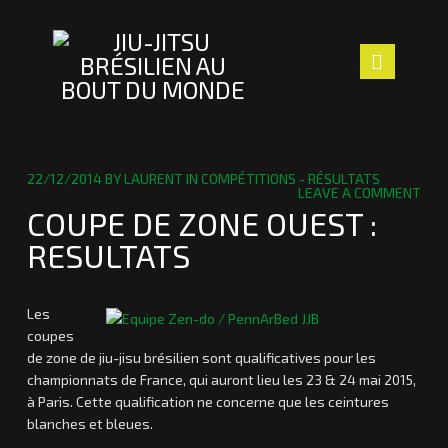
Navig
ACCUEIL
22/12/2014
BY
LAURENT
IN
COMPÉTITIONS - RÉSULTATS
LEAVE A COMMENT
LE CLUB
COUPE DE ZONE OUEST :
RESULTATS
LES PROFS
SECTION ENFANTS
Les
coupes
ACTUALITÉS
de zone de jiu-jisu brésilien sont qualificatives pour les
championnats de France, qui auront lieu les 23 & 24 mai 2015,
NOUS TROUVER
à Paris. Cette qualification ne concerne que les ceintures
blanches et bleues.
CONTACT