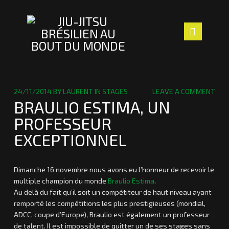
Navig
ACCUEIL
24/11/2014
BY
LAURENT
IN
STAGES
LEAVE A COMMENT
LE CLUB
BRAULIO ESTIMA, UN
PROFESSEUR
LES PROFS
EXCEPTIONNEL
SECTION ENFANTS
Dimanche 16 novembre nous avons eu l’honneur de recevoir le
ACTUALITÉS
multiple champion du monde
Braulio Estima
.
Au delà du fait qu’il soit un compétiteur de haut niveau ayant
NOUS TROUVER
remporté les compétitions les plus prestigieuses (mondial,
ADCC, coupe d’Europe), Braulio est également un professeur
CONTACT
de talent. Il est impossible de quitter un de ses stages sans