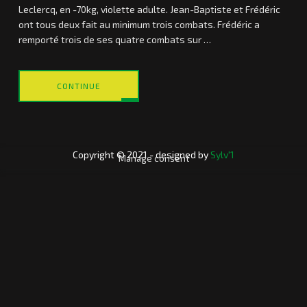
Leclercq, en -70kg, violette adulte. Jean-Baptiste et Frédéric
ont tous deux fait au minimum trois combats. Frédéric a
remporté trois de ses quatre combats sur
…
CONTINUE
Laurent
C
h
a
Copyright © 2021 - designed by
Sylv'1
m
Manage consent
p
i
o
n
n
a
t
d
e