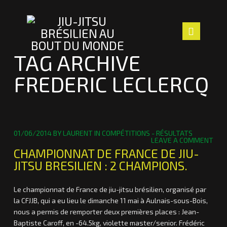
Navig
TAG ARCHIVE
FREDERIC LECLERCQ
ACCUEIL
LE CLUB
LES PROFS
01/06/2014
BY
LAURENT
IN
COMPÉTITIONS - RÉSULTATS
LEAVE A COMMENT
SECTION ENFANTS
CHAMPIONNAT DE FRANCE DE JIU-
JITSU BRESILIEN : 2 CHAMPIONS.
ACTUALITÉS
Le championnat de France de jiu-jitsu brésilien, organisé par
NOUS TROUVER
la CFJJB, qui a eu lieu le dimanche 11 mai à Aulnais-sous-Bois,
nous a permis de remporter deux premières places : Jean-
CONTACT
Baptiste Caroff, en -64.5kg, violette master/senior. Frédéric