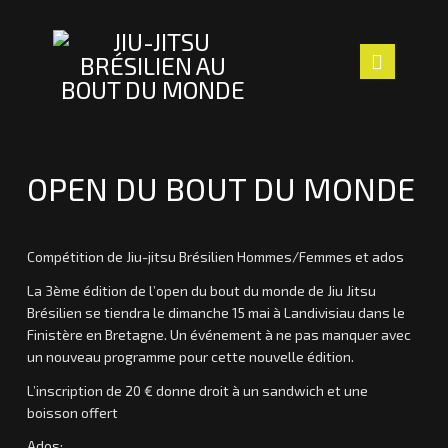
Navig
ACCUEIL
OPEN DU BOUT DU MONDE
LE CLUB
LES PROFS
Compétition de Jiu-jitsu Brésilien Hommes/Femmes et ados
La 3ème édition de l’open du bout du monde de Jiu Jitsu
SECTION ENFANTS
Brésilien se tiendra le dimanche 15 mai à Landivisiau dans le
Finistère en Bretagne. Un événement à ne pas manquer avec
ACTUALITÉS
un nouveau programme pour cette nouvelle édition.
NOUS TROUVER
L’inscription de 20 € donne droit à un sandwich et une
boisson offert
CONTACT
Ados: