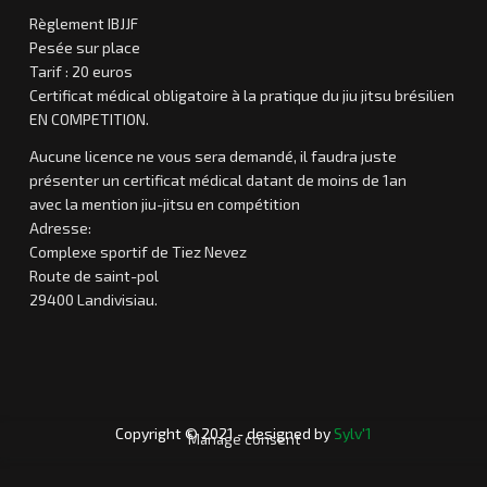
Règlement IBJJF
Pesée sur place
Tarif : 20 euros
Certificat médical obligatoire à la pratique du jiu jitsu brésilien
EN COMPETITION.
Aucune licence ne vous sera demandé, il faudra juste
présenter un certificat médical datant de moins de 1an
avec la mention jiu-jitsu en compétition
Adresse:
Complexe sportif de Tiez Nevez
Route de saint-pol
29400 Landivisiau.
Laurent
O
p
e
Copyright © 2021 - designed by
Sylv'1
n
Manage consent
d
u