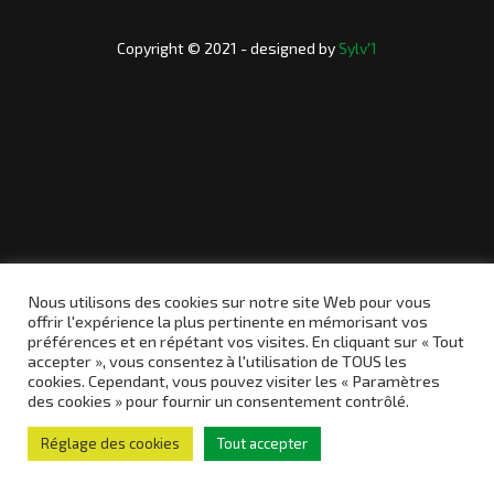
e
m
Copyright © 2021 - designed by
Sylv'1
o
B
a
r
A
R
E
N
A
07.06.2016
Nous utilisons des cookies sur notre site Web pour vous
offrir l'expérience la plus pertinente en mémorisant vos
préférences et en répétant vos visites. En cliquant sur « Tout
accepter », vous consentez à l'utilisation de TOUS les
cookies. Cependant, vous pouvez visiter les « Paramètres
des cookies » pour fournir un consentement contrôlé.
Réglage des cookies
Tout accepter