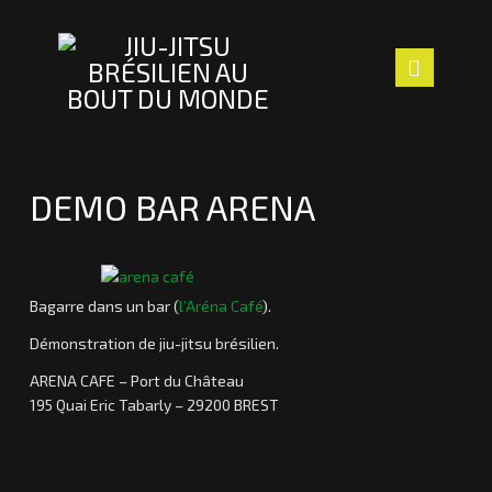
Navig
ACCUEIL
DEMO BAR ARENA
LE CLUB
LES PROFS
Bagarre dans un bar (
l’Aréna Café
).
SECTION ENFANTS
Démonstration de jiu-jitsu brésilien.
ACTUALITÉS
ARENA CAFE – Port du Château
195 Quai Eric Tabarly – 29200 BREST
NOUS TROUVER
Laurent
D
CONTACT