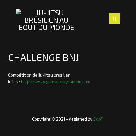
Navig
ACCUEIL
CHALLENGE BNJ
LE CLUB
LES PROFS
Compétition de jiu-jitsu brésilien
Infos :
http://www.g-academy-online.com
SECTION ENFANTS
Laurent
C
ACTUALITÉS
h
a
NOUS TROUVER
Copyright © 2021 - designed by
Sylv'1
l
l
CONTACT
e