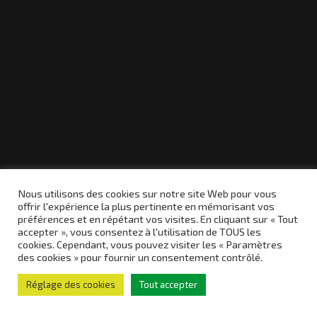
n
g
e
B
N
J
02.14.2014
Nous utilisons des cookies sur notre site Web pour vous
offrir l'expérience la plus pertinente en mémorisant vos
préférences et en répétant vos visites. En cliquant sur « Tout
accepter », vous consentez à l'utilisation de TOUS les
cookies. Cependant, vous pouvez visiter les « Paramètres
des cookies » pour fournir un consentement contrôlé.
Réglage des cookies
Tout accepter